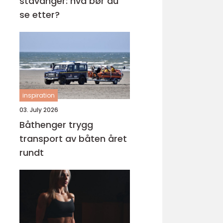
stavanger: hva bør du
se etter?
inspiration
03. July 2026
Båthenger trygg
transport av båten året
rundt