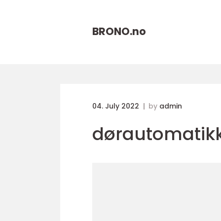
BRONO.
no
04. July 2022
by
admin
dørautomatik