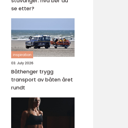
stavanger: hva bør du
se etter?
inspiration
03. July 2026
Båthenger trygg
transport av båten året
rundt