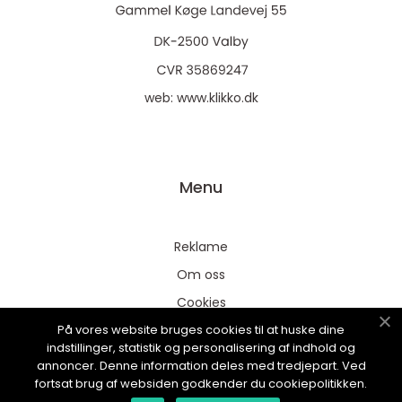
web:
www.klikko.dk
Menu
Reklame
Om oss
Cookies
På vores website bruges cookies til at huske dine
Kontakt Oss
indstillinger, statistik og personalisering af indhold og
Sitemap
annoncer. Denne information deles med tredjepart. Ved
fortsat brug af websiden godkender du cookiepolitikken.