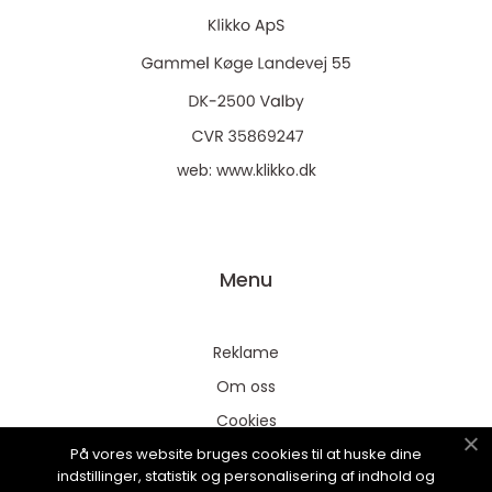
web:
www.klikko.dk
Menu
Reklame
Om oss
Cookies
På vores website bruges cookies til at huske dine
Kontakt Oss
indstillinger, statistik og personalisering af indhold og
Sitemap