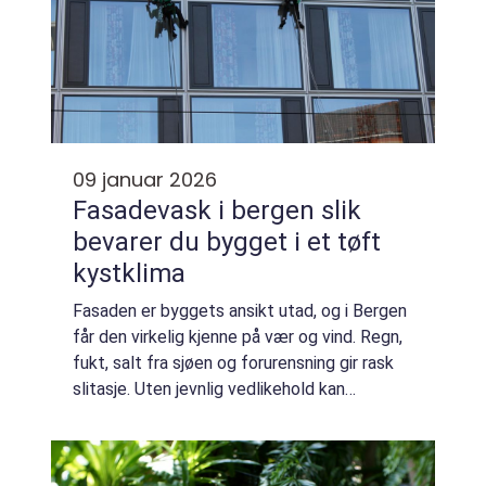
09 januar 2026
Fasadevask i bergen slik
bevarer du bygget i et tøft
kystklima
Fasaden er byggets ansikt utad, og i Bergen
får den virkelig kjenne på vær og vind. Regn,
fukt, salt fra sjøen og forurensning gir rask
slitasje. Uten jevnlig vedlikehold kan
veggene bli skitne, misfargede og skadet av
sopp og alger. En planlagt og f...