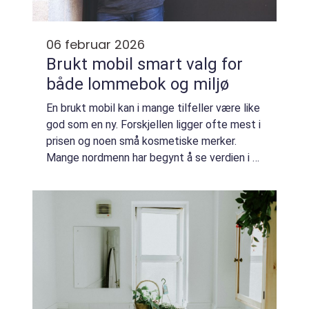
06 februar 2026
Brukt mobil smart valg for
både lommebok og miljø
En brukt mobil kan i mange tilfeller være like
god som en ny. Forskjellen ligger ofte mest i
prisen og noen små kosmetiske merker.
Mange nordmenn har begynt å se verdien i å
kjøpe gjenbrukte telefoner med garanti, i
stedet for å betale full pris for ...