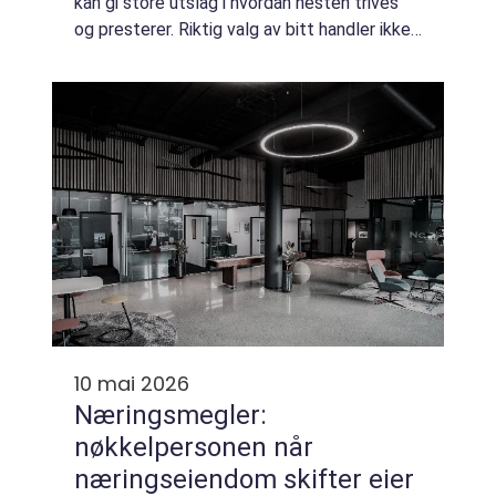
kan gi store utslag i hvordan hesten trives
og presterer. Riktig valg av bitt handler ikke
bare om kontroll, men om komfort,
kommunikasjon og hestevelferd. Når ...
10 mai 2026
Næringsmegler:
nøkkelpersonen når
næringseiendom skifter eier