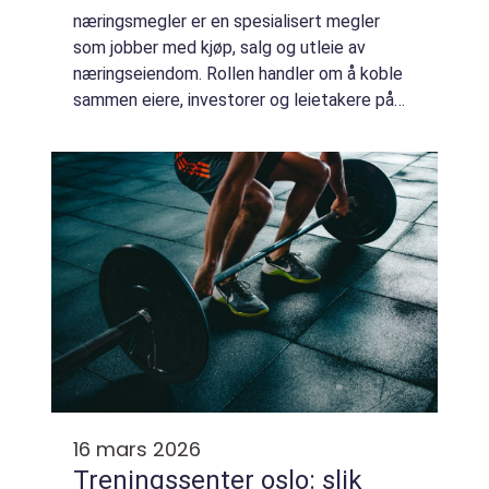
næringsmegler er en spesialisert megler
som jobber med kjøp, salg og utleie av
næringseiendom. Rollen handler om å koble
sammen eiere, investorer og leietakere på
en trygg og strukturert måte. Mange
bedrifter opplever at valg av riktige lokaler
får s...
16 mars 2026
Treningssenter oslo: slik