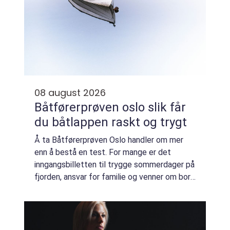
08 august 2026
Båtførerprøven oslo slik får
du båtlappen raskt og trygt
Å ta Båtførerprøven Oslo handler om mer
enn å bestå en test. For mange er det
inngangsbilletten til trygge sommerdager på
fjorden, ansvar for familie og venner om bord
og en følelse av mestring på sjøen. Med
riktig forberedelse kan prosessen være
båd...