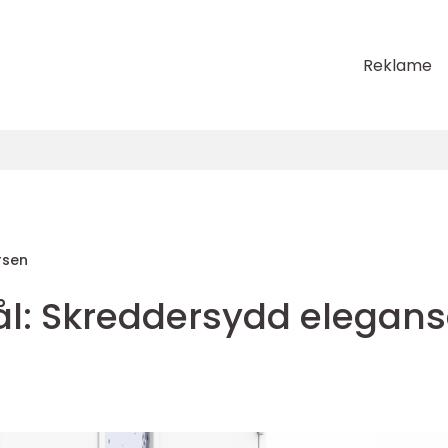
Reklame
rsen
ål: Skreddersydd elegan