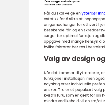
Når du skal velge en
ytterdør in
estetikk for å sikre at inngangsp
en gamechanger for ethvert hjem
besøkende får, og en skreddersy
sørger for optimal funksjon og sik
oppgave med mange hensyn å ta. 
hvilke faktorer bør tas i betraktn
Valg av design og
Når det kommer til ytterdører, er
funksjonell installasjon, men ogs
nøyaktig etter individuelle prefe
ønsker. Tre er et populært valg 
kvistfri furu, som er kjent for si
mindre vedlikehold, vil en tre/a