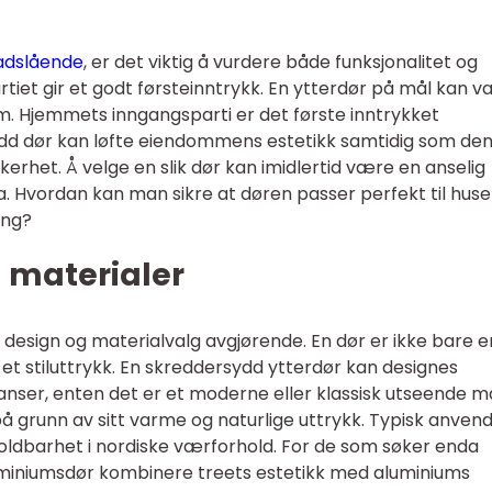
nadslående
, er det viktig å vurdere både funksjonalitet og
artiet gir et godt førsteinntrykk. En ytterdør på mål kan 
. Hjemmets inngangsparti er det første inntrykket
dd dør kan løfte eiendommens estetikk samtidig som de
kerhet. Å velge en slik dør kan imidlertid være en anselig
Hvordan kan man sikre at døren passer perfekt til huse
ing?
 materialer
 design og materialvalg avgjørende. En dør er ikke bare e
å et stiluttrykk. En skreddersydd ytterdør kan designes
ranser, enten det er et moderne eller klassisk utseende 
på grunn av sitt varme og naturlige uttrykk. Typisk anven
n holdbarhet i nordiske værforhold. For de som søker enda
luminiumsdør kombinere treets estetikk med aluminiums