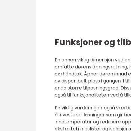
Funksjoner og til
En annen viktig dimensjon ved en 
omfatte dørens åpningsretning, h
dørhåndtak. Åpner døren innad e
av disponibelt plass i gangen. I t
enda større tilpasningsgrad. Diss
også til funksjonaliteten ved å ti
En viktig vurdering er også værb
å investere i løsninger som gir b
innetemperatur og redusere opp
ekstra tetningslister og isolasjon