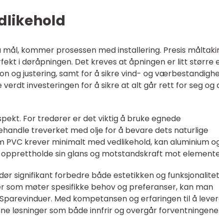
edlikehold
 mål, kommer prosessen med installering. Presis måltaki
rfekt i døråpningen. Det kreves at åpningen er litt større
sjon og justering, samt for å sikre vind- og værbestandighe
 verdt investeringen for å sikre at alt går rett for seg og 
pekt. For tredører er det viktig å bruke egnede
ehandle treverket med olje for å bevare dets naturlige
 PVC krever minimalt med vedlikehold, kan aluminium o
 opprettholde sin glans og motstandskraft mot element
rdør signifikant forbedre både estetikken og funksjonalitet
ger som møter spesifikke behov og preferanser, kan man
 Sparevinduer. Med kompetansen og erfaringen til å leve
inne løsninger som både innfrir og overgår forventningene