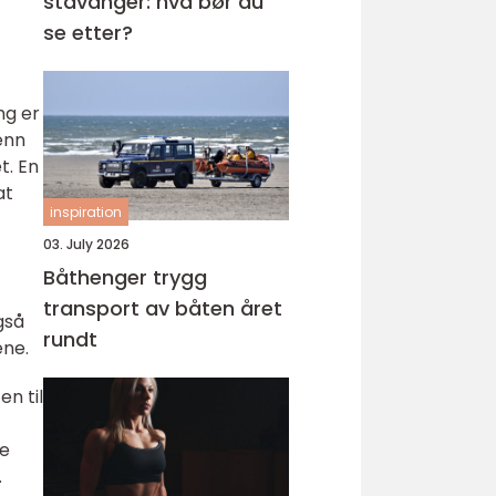
stavanger: hva bør du
se etter?
ng er
 enn
t. En
at
inspiration
03. July 2026
Båthenger trygg
transport av båten året
gså
rundt
ene.
en til
re
.