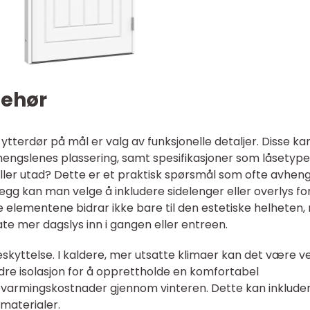
behør
ytterdør på mål er valg av funksjonelle detaljer. Disse ka
engslenes plassering, samt spesifikasjoner som låsetype
ller utad? Dette er et praktisk spørsmål som ofte avhen
illegg kan man velge å inkludere sidelenger eller overlys fo
e elementene bidrar ikke bare til den estetiske helheten
llate mer dagslys inn i gangen eller entreen.
eskyttelse. I kaldere, mer utsatte klimaer kan det være v
edre isolasjon for å opprettholde en komfortabel
varmingskostnader gjennom vinteren. Dette kan inklude
smaterialer.