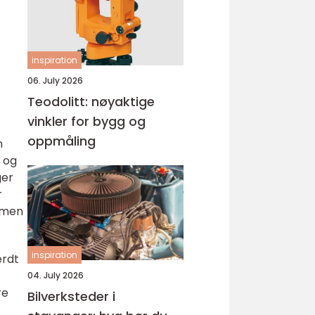
inspiration
06. July 2026
Teodolitt: nøyaktige
vinkler for bygg og
oppmåling
n
 og
ger
r
, men
inspiration
erdt
04. July 2026
re
Bilverksteder i