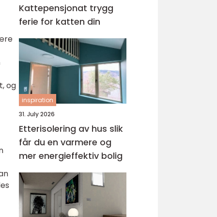
Kattepensjonat trygg
ferie for katten din
være
n
t, og
inspiration
31. July 2026
Etterisolering av hus slik
får du en varmere og
n
mer energieffektiv bolig
man
des