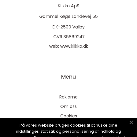
web:
www.klikko.dk
Menu
Reklame
Om oss
Cookies
På vores website bruges cookies til at huske dine
Kontakt Oss
indstillinger, statistik og personalisering af indhold og
Sitemap