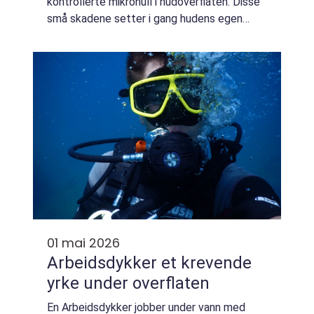
kontrollerte mikrohull i hudoverflaten. Disse
små skadene setter i gang hudens egen
reparasjonsprosess, som igjen øker
produksjonen av kollagen og elastin.
Resultatet bli...
01 mai 2026
Arbeidsdykker et krevende
yrke under overflaten
En Arbeidsdykker jobber under vann med