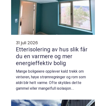
31 juli 2026
Etterisolering av hus slik får
du en varmere og mer
energieffektiv bolig
Mange boligeiere opplever kald trekk om
vinteren, høye strømregninger og rom som
aldri blir helt varme. Ofte skyldes dette
gammel eller mangelfull isolasjon.
Etterisolering av hus er et tiltak som kan gi
bedre komfort, lavere energiforbruk og
lengre ...