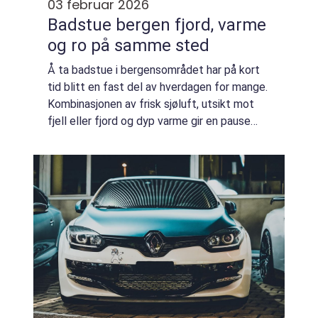
03 februar 2026
Badstue bergen fjord, varme
og ro på samme sted
Å ta badstue i bergensområdet har på kort
tid blitt en fast del av hverdagen for mange.
Kombinasjonen av frisk sjøluft, utsikt mot
fjell eller fjord og dyp varme gir en pause
som både kropp og hode merker. Når folk
søker etter badstue bergen, handler...