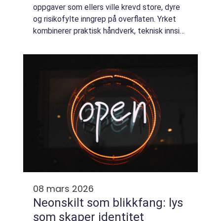
oppgaver som ellers ville krevd store, dyre
og risikofylte inngrep på overflaten. Yrket
kombinerer praktisk håndverk, teknisk innsikt
og høy sikkerhetsforståelse. Mange
forbinder dykking med fritid og opplevelse...
08 mars 2026
Neonskilt som blikkfang: lys
som skaper identitet