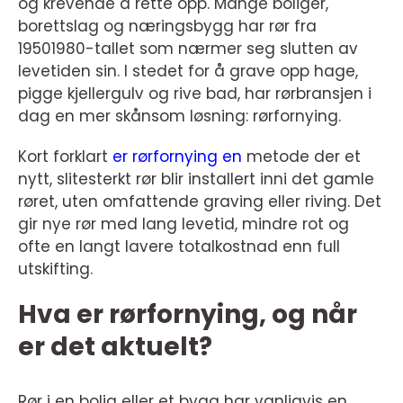
og krevende å rette opp. Mange boliger,
borettslag og næringsbygg har rør fra
19501980-tallet som nærmer seg slutten av
levetiden sin. I stedet for å grave opp hage,
pigge kjellergulv og rive bad, har rørbransjen i
dag en mer skånsom løsning: rørfornying.
Kort forklart
er rørfornying en
metode der et
nytt, slitesterkt rør blir installert inni det gamle
røret, uten omfattende graving eller riving. Det
gir nye rør med lang levetid, mindre rot og
ofte en langt lavere totalkostnad enn full
utskifting.
Hva er rørfornying, og når
er det aktuelt?
Rør i en bolig eller et bygg har vanligvis en