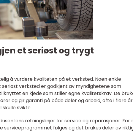
en et seriøst og trygt
elig å vurdere kvaliteten på et verksted. Noen enkle
Et seriøst verksted er godkjent av myndighetene som
 tilknyttet en kjede som stiller egne kvalitetskrav. De bruk
ører og gir garanti på både deler og arbeid, ofte i flere år
skulle svikte.
dusentens retningslinjer for service og reparasjoner. For 
nge serviceprogrammet følges og det brukes deler av rikti