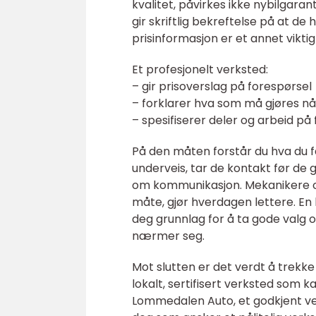
kvalitet, påvirkes ikke nybilgar
gir skriftlig bekreftelse på at de h
prisinformasjon er et annet viktig
Et profesjonelt verksted:
– gir prisoverslag på forespørsel
– forklarer hva som må gjøres n
– spesifiserer deler og arbeid på
På den måten forstår du hva du f
underveis, tar de kontakt før de gå
om kommunikasjon. Mekanikere og
måte, gjør hverdagen lettere. En k
deg grunnlag for å ta gode valg o
nærmer seg.
Mot slutten er det verdt å trekk
lokalt, sertifisert verksted som k
Lommedalen Auto, et godkjent v