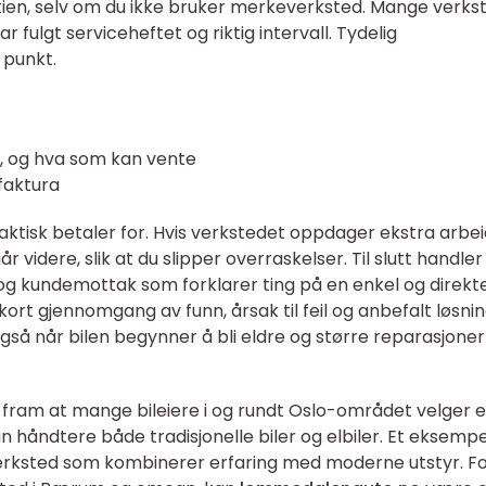
antien, selv om du ikke bruker merkeverksted. Mange verks
ar fulgt serviceheftet og riktig intervall. Tydelig
 punkt.
å, og hva som kan vente
 faktura
aktisk betaler for. Hvis verkstedet oppdager ekstra arbe
r videre, slik at du slipper overraskelser. Til slutt handle
 kundemottak som forklarer ting på en enkel og direkt
ort gjennomgang av funn, årsak til feil og anbefalt løsnin
gså når bilen begynner å bli eldre og større reparasjoner
e fram at mange bileiere i og rundt Oslo-området velger e
an håndtere både tradisjonelle biler og elbiler. Et eksempe
erksted som kombinerer erfaring med moderne utstyr. F