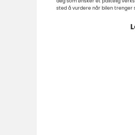
deg som ønsker et pålitelig ver
sted å vurdere når bilen trenger s
L