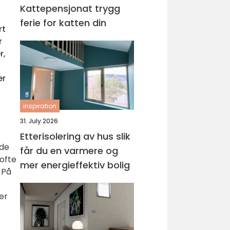
Kattepensjonat trygg
ferie for katten din
rt
r
r,
er
inspiration
31. July 2026
Etterisolering av hus slik
 de
får du en varmere og
 ofte
mer energieffektiv bolig
 På
er