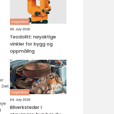
inspiration
06. July 2026
Teodolitt: nøyaktige
vinkler for bygg og
oppmåling
er
. Det
inspiration
04. July 2026
nye
Bilverksteder i
g