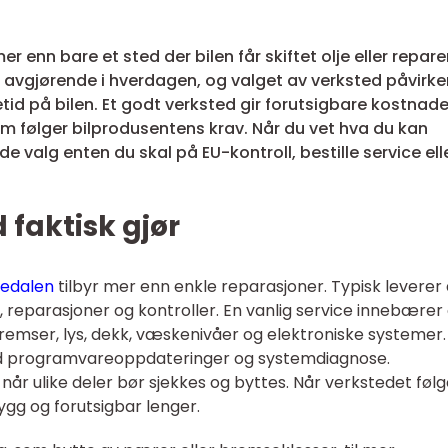
r enn bare et sted der bilen får skiftet olje eller repare
t avgjørende i hverdagen, og valget av verksted påvirke
id på bilen. Et godt verksted gir forutsigbare kostnade
om følger bilprodusentens krav. Når du vet hva du kan
de valg enten du skal på EU-kontroll, bestille service ell
 faktisk gjør
medalen
tilbyr mer enn enkle reparasjoner. Typisk leverer
, reparasjoner og kontroller. En vanlig service innebærer
av bremser, lys, dekk, væskenivåer og elektroniske systemer.
med programvareoppdateringer og systemdiagnose.
når ulike deler bør sjekkes og byttes. Når verkstedet følg
rygg og forutsigbar lenger.