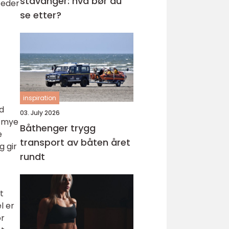
stavanger: hva bør du
teder
se etter?
inspiration
id
03. July 2026
r mye
Båthenger trygg
e
transport av båten året
g gir
rundt
t
l er
or