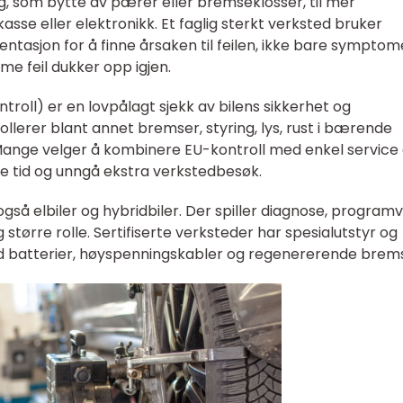
g, som bytte av pærer eller bremseklosser, til mer
sse eller elektronikk. Et faglig sterkt verksted bruker
tasjon for å finne årsaken til feilen, ikke bare symptom
me feil dukker opp igjen.
troll) er en lovpålagt sjekk av bilens sikkerhet og
ollerer blant annet bremser, styring, lys, rust i bærende
Mange velger å kombinere EU-kontroll med enkel service 
e tid og unngå ekstra verkstedbesøk.
så elbiler og hybridbiler. Der spiller diagnose, program
større rolle. Sertifiserte verksteder har spesialutstyr og
d batterier, høyspenningskabler og regenererende brems