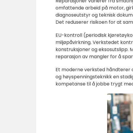
Reparasjoner varierer fra småtin
omfattende arbeid på motor, girka
diagnoseutstyr og teknisk dokumen
Det reduserer risikoen for at sam
EU-kontroll (periodisk kjøretøykon
miljøpåvirkning. Verkstedet kontr
konstruksjoner og eksosutslipp. 
reparasjon av mangler for å spar
Et moderne verksted håndterer og
og høyspenningsteknikk en stadig 
kompetanse til å jobbe trygt me