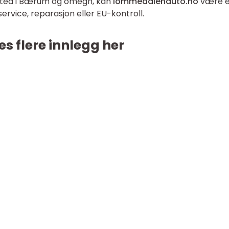
ksted i Bærum og omegn, kan
lommedalenauto.no
være e
ervice, reparasjon eller EU-kontroll.
es flere innlegg her